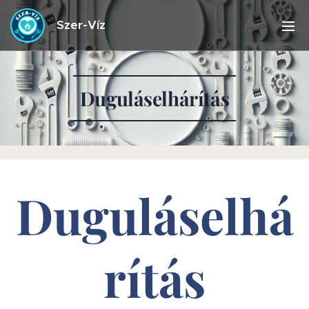
Szer-Víz
Duguláselhárítás
Duguláselhá
rítás