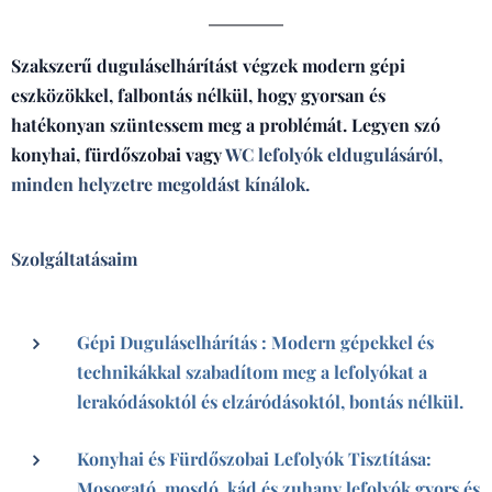
Szakszerű duguláselhárítást végzek modern gépi
eszközökkel, falbontás nélkül, hogy gyorsan és
hatékonyan szüntessem meg a problémát. Legyen szó
konyhai, fürdőszobai vagy
WC lefolyók eldugulásáról,
minden helyzetre megoldást kínálok.
Szolgáltatásaim
Gépi Duguláselhárítás : Modern gépekkel és
technikákkal szabadítom meg a lefolyókat a
lerakódásoktól és elzáródásoktól, bontás nélkül.
Konyhai és Fürdőszobai Lefolyók Tisztítása:
Mosogató, mosdó, kád és zuhany lefolyók gyors és