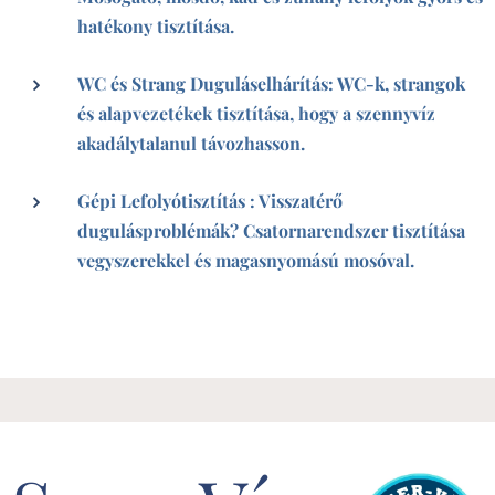
hatékony tisztítása.
WC és Strang Duguláselhárítás: WC-k, strangok
és alapvezetékek tisztítása, hogy a szennyvíz
akadálytalanul távozhasson.
Gépi Lefolyótisztítás : Visszatérő
dugulásproblémák? Csatornarendszer tisztítása
vegyszerekkel és magasnyomású mosóval.