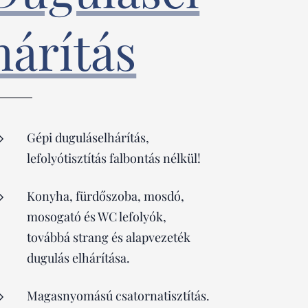
hárítás
Gépi duguláselhárítás,
lefolyótisztítás falbontás nélkül!
Konyha, fürdőszoba, mosdó,
mosogató és WC lefolyók,
továbbá strang és alapvezeték
dugulás elhárítása.
Magasnyomású csatornatisztítás.