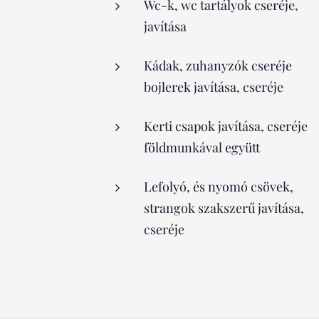
Wc-k, wc tartályok cseréje,
javítása
Kádak, zuhanyzók cseréje
bojlerek javítása, cseréje
Kerti csapok javítása, cseréje
földmunkával együtt
Lefolyó, és nyomó csövek,
strangok szakszerű javítása,
cseréje