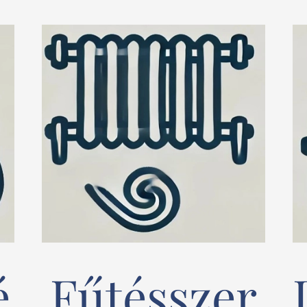
é
Fűtésszer