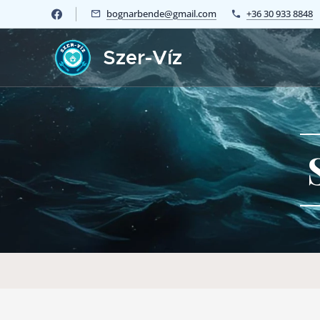
bognarbende@gmail.com
+36 30 933 8848
Szer-Víz