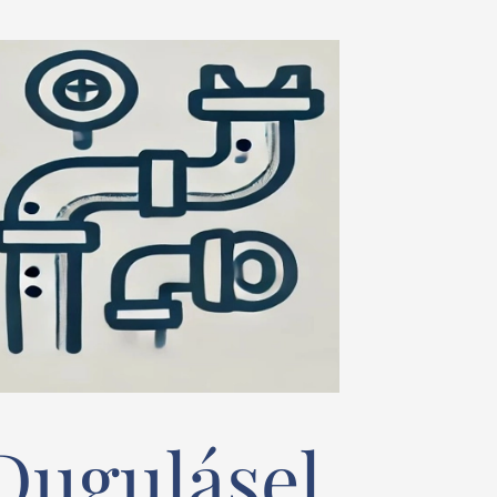
Dugulásel